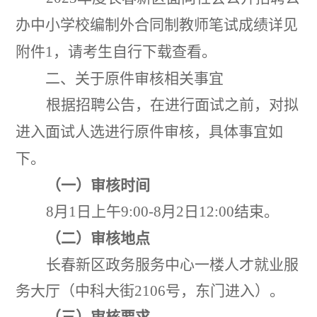
办中小学校编制外合同制教师笔试成绩
详见
附件
1
，请考生自行下载查看。
二、关于原件审核相关事宜
根据招聘公告，在进行面试之前，对拟
进入面试人选进行原件审核，
具体事宜如
下
。
（一）审核时间
8
月
1
日上午
9:00
-
8
月
2
日
12:00
结束。
（二）审核地点
长春新区政务服务中心一楼人才就业服
务大厅（中科大街
2106
号，东门进入）。
（三）审核要求