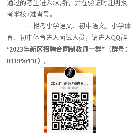
通过的考生进入
QQ
群，并在验证时注明报
考学校
+
准考号。
——
报考小学语文、初中语文、小学体
育、初中体育进入面试人员，请进入
QQ
群
“
2023
年新区招聘合同制教师一群
”
（群号：
891990931
）
。