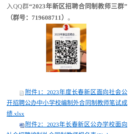
入
QQ
群
“2023
年新区招聘合同制教师三群
”
（
群号：
719608711
）
。
附件1：2023年度长春新区面向社会公
开招聘公办中小学校编制外合同制教师笔试成
绩.xlsx
附件2：2023年长春新区公办学校面向