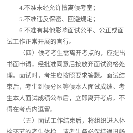
4.
不准未经允许擅离候考室
；
5.
不准违反保密、回避规定
；
6.
不准有其他影响面试公平、公正或面
试工作正常开展的言行。
（
四
）
候考考生需离开考点的
，
应提出
书面申请
，
经批准同意后按放弃面试资格处
理。面试时
，
考生应按照要求答题。面试结
束后
，
考生到候分区等候本人面试成绩。考
生本人面试成绩公布后
，
立即离开考点
，
不
得在考点内逗留。
（
五
）
面试工作结束后
，
将组织进入体
检环节的考生体检。请考生务必保持通讯畅