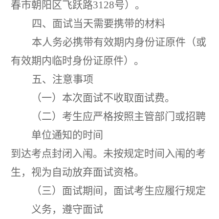
春市
朝阳区
飞跃路
3128
号
）
。
四
、
面试当天需要携带的材料
本人务必携带有效期内身份证原件
（
或
有效期内临时身份证原件
）
。
五
、
注意事项
（
一
）
本次面试不收取面试费。
（
二）考生应严格按照主管部门或招聘
单位通知的时间
到达考点封闭入闱。
未按规定时间
入闱的考
生
，
视为自动放弃面试资格。
（三）
面试期间
，
面试考生应履行规定
义务
，
遵守面试