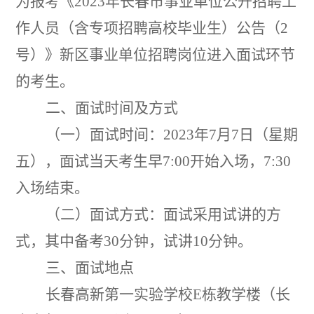
为报考《
2023
年长春市事业单位公开招聘工
作人员
（
含专项招聘高校毕业生
）
公告
（
2
号
）
》
新区
事业单位招聘岗位进入面试环节
的考生。
二、
面试时间
及方式
（
一
）
面试时间：
2023
年
7
月
7
日
（
星期
五
），
面试当天考生早
7:00
开始入场
，
7:30
入场结
束。
（
二
）
面试方式
：
面试采用
试讲
的方
式
，
其中
备考
30
分钟，试讲
10
分钟。
三
、
面试地点
长春
高新第一实验学校
E
栋教学楼
（
长