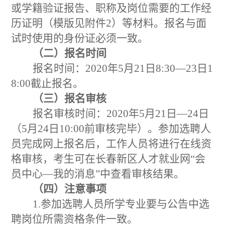
或学籍验证报告、职称及岗位需要的工作经
历证明（模版见附件2
）等材料。报名与面
试时使用的身份证必须一致。
（二）报名时间
报名时间：
2020
年
5
月
21
日
8:30—23
日
1
8:00截止报名。
（三）
报名
审核
报名审核时间：
2020
年
5
月
21
日
—24
日
（
5
月
24
日
10:00
前审核完毕）。参加选聘人
员完成网上报名后，工作人员将进行在线资
格审核，考生可在长春新区人才就业网
“会
员中心—我的消息”中查看
审核结果。
（四）
注意事项
1.参加选聘人员所学专业要与公告中选
聘岗位所需资格条件一致。