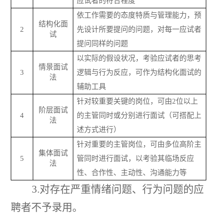
应试者的符合程度
依工作需要的态度特质与管理能力，预
结构化面
2
先设计所要提问的问题，对每一应试者
试
提问同样的问题
以实际的假设状况，考验应试者的思考
情景面试
3
逻辑与行为反应，可作为结构化面试的
法
辅助工具
针对较重要关键的岗位，可由
2
位以上
阶层面试
4
的主管同时或分别进行面试（可搭配上
法
述方式进行）
针对重要的主管岗位，可由多位高阶主
集体面试
5
管同时进行面试，以考验其临场反应
法
性、合作性、主动性、沟通能力等
3.
对存在严重情绪问题、行为问题的应
聘者不予录用。