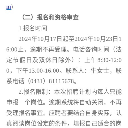
m
)
（二）报名和资格审查
1.
报名时间
2024
年
10
月
17
日起至
2024
年
10
月
23
日
1
6:00
止，逾期不再受理。电话咨询时间（法
定节假日及双休日除外）：上午
8:30-12:0
0
，下午
13:00-16:00
。
联系人：牛女士，联
系电话（
0431
）
81115678
。
2.
报名限制：本次招聘计划内每人只能
申报一个岗位。逾期系统将自动关闭，不再
受理报名事宜。应聘者要结合自身实际，认
真阅读岗位设定的条件，填报自己适合的岗