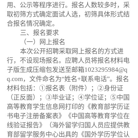
用
、公示
等程序进行
。
报名人数较多时，采
取初筛方式确定面试人选，初筛具体形式结
合报名情况确定。
三、报名要求
（一）网上报名
本次公开招聘采取网上报名的方式进
行，不设现场报名。应聘人员将报名材料电
子版生成压缩包发送至邮箱
1023295984@q
q.com
，文件命名为
“
姓名
+
联系电话
”
。报名
材料包括：
①
报名表（附件）；
②
身份证
（正反面）；
③
毕业证；
④
学位证；
⑤
中国
高等教育学生信息网打印的《教育部学历证
书电子注册备案表》《中国高等教育学位在
线验证报告》（海外留学归国人员应提供教
育部留学服务中心出具的《国外学历学位认