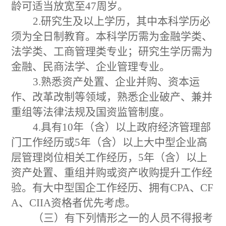
龄可适当放宽至
47
周岁
。
2.
研究生
及以上学历
，其中本科学历必
须为全日制教育。本科学历需为
金融学类
、
法学类
、
工商管理类专业
；研究生学历需为
金融
、
民商法学
、
企业管理专业。
3.
熟悉资产处置、
企业并购
、
资本运
作、
改革改制等领域，熟悉企业破产、兼并
重组等法律法规及国资监管制度。
4.
具有
10
年（含）以上政府经济管理部
门工作经历或
5
年（含）以上大
中
型企业高
层管理岗位相关工作经历
，
5
年
（含）
以上
资产处置、重组并购或资产收购提升工作经
验。有大中型国企
工作经历
、拥有
CPA
、
CF
A
、
CIIA
资格
者
优先考虑。
（三）有下列情形之一的人员不得报考