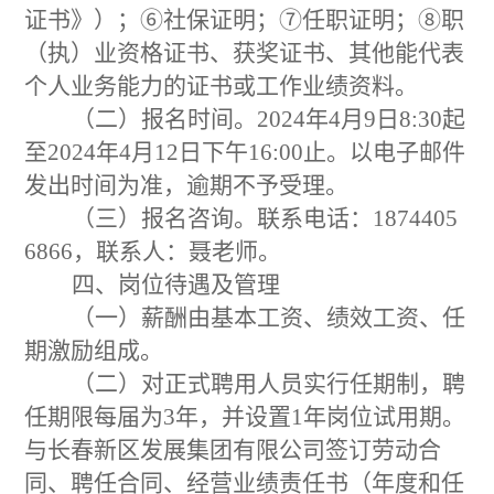
证书》）；
⑥
社保证明；
⑦
任职证明；
⑧
职
（执）业资格证书、获奖证书、其他能代表
个人业务能力的证书或工作业绩资料。
（二）报名时间。
2024
年
4
月
9
日
8:30
起
至
2024
年
4
月
12
日下午
16:00
止。
以电子邮件
发出时间为准，逾期不予受理。
（三）报名咨询。
联系电话：
1874405
6866
，联系人：聂老师。
四
、岗位待遇及管理
（一）薪酬
由基本工资、绩效工资、任
期激励组成。
（二）对正式聘用人员实行任期制，聘
任期限每届为
3
年，
并设置
1
年
岗位
试用期
。
与
长春新区发展集团有限公司
签订劳动合
同、聘任合同、经营业绩责任书（年度和任