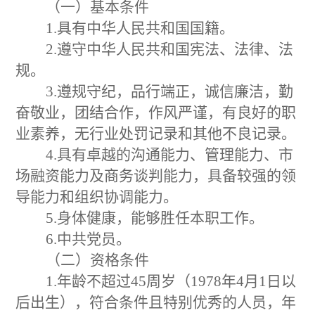
（一）基本条件
1.
具有中华人民共和国国籍。
2.
遵守中华人民共和国宪法、法律、法
规。
3.
遵规守
纪
，品行端正，诚信廉洁，勤
奋敬业，团结合作，作风严谨，有良好的职
业素养，无行业处罚记录和其他不良记录。
4.
具有卓越的沟通能力、管理能力、市
场融资能力及商务谈判能力，具备较强的领
导能力和组织协调能力。
5.
身体健康，能够胜任本职工作。
6.
中共党员。
（二）资格条件
1.
年龄不超
过
45
周岁（
197
8
年
4
月
1
日以
后出生）
，符合条件且特别优秀的人员，年