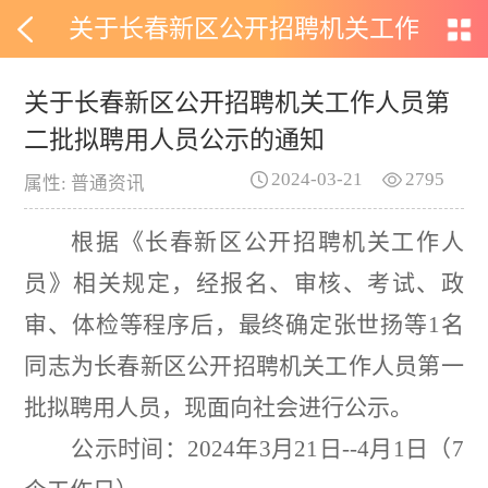
关于长春新区公开招聘机关工作
人员第二批拟聘用人员公示的通
关于长春新区公开招聘机关工作人员第
二批拟聘用人员公示的通知
知
2024-03-21
2795
属性: 普通资讯
根据
《
长春新区公开招聘机关工作人
员
》
相关
规定
，
经报名、审核、考试、政
审、体检等程序后，最终
确定
张世扬
等
1
名
同志为长春新区公开招聘机关工作人员
第一
批
拟聘用人员，现面向社会进行公示
。
公示时间：
2024
年
3
月
21
日
--4
月
1
日（
7