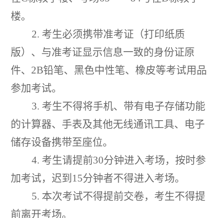
楼。
2
.
考生必须携带准考证（打印纸质
版）、与准考证显示信息一致的
身份证原
件、
2B
铅笔、黑色中性笔、橡皮等考试用品
参加考试。
3
.
考生
不得将
手机
、
带有电子存储功能
的计算器、手表及其他无线通讯工具、电子
储存设备
携带至座位
。
4
.
考生
请提前
30
分钟进入考场，按时参
加考试，迟到
15
分钟者不得进入考场。
5.
本次考试不得提前交卷，考生不得提
前离开考场。