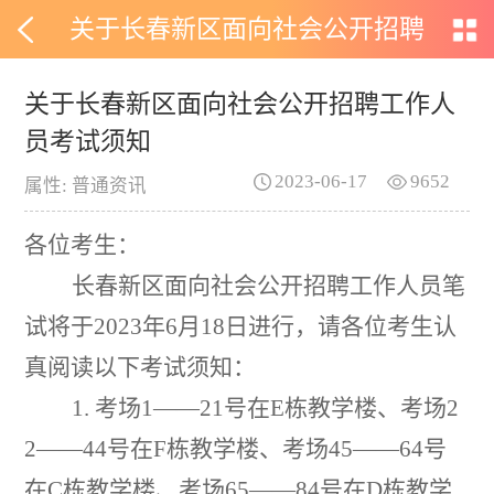
关于长春新区面向社会公开招聘
工作人员考试须知
关于长春新区面向社会公开招聘工作人
员考试须知
2023-06-17
9652
属性: 普通资讯
各位考生：
长春新区面向社会公开招聘工作人员
笔
试将于
2023
年
6
月
18
日
进行
，请各位考生
认
真阅读以下考试须知
：
1.
考场
1
——
21
号在
E
栋教学楼、考场
2
2
——
44
号在
F
栋教学楼、考场
45
——
64
号
在
C
栋教学楼、考场
65
——
84
号在
D
栋教学