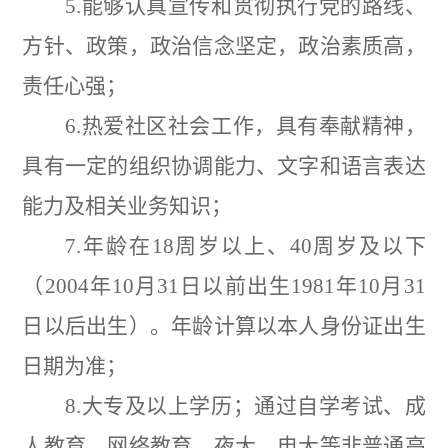
5.
能够认真宣传和贯彻执行党的路线、
方针、政策，政治信念坚定，政治素质高，
责任心强；
6.
热爱社区社会工作，具有奉献精神，
具有一定的组织协调能力、文字和语言表达
能力及相关业务知识；
7.
年龄在
18
周岁以上、
40
周岁及以下
（
2004
年
10
月
31
日以前出生
1981
年
10
月
31
日以后出生）。年龄计算以本人身份证出生
日期为准；
8.
大专及以上学历；通过自学考试、成
人教育、网络教育、夜大、电大等非普通高