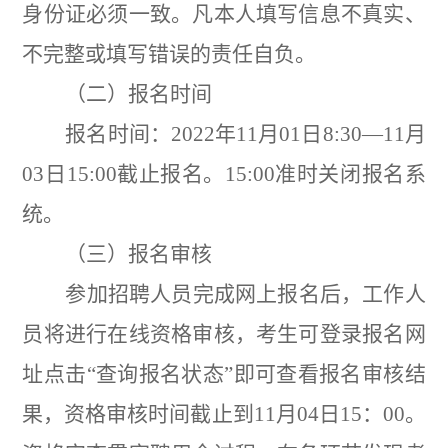
身份证必须一致。凡本人填写信息不真实、
不完整或填写错误的责任自负。
（二）报名时间
报名时间：
2022
年
11
月
01
日
8:30—11
月
03
日
15:00
截止报名。
15:00
准时关闭报名系
统。
（三）报名审核
参加招聘人员完成网上报名后，工作人
员将进行在线资格审核，考生可登录报名网
址点击
“
查询报名状态
”
即可查看报名审核结
果，资格审核时间截止到
11
月
04
日
15
：
00
。