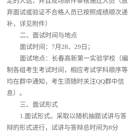
定
的人选
，
并且现场原件审核通过人员（放
弃面试或验证不合格人员已按照成绩顺次递
补，详见附件）
二、面试时间与地点
面试时间：
7月28、29日；
面试地点：长春高新第一实验学校（
编
制各组考生考试时间，
相应考试学科顺序等
均在群中通知
，
考生
须
随时关注
QQ群中信
息
）
。
三、面试形式
1.面试形式。采取以随机抽题试讲与答
辩的形式进行，试讲与答辩总时间为8分