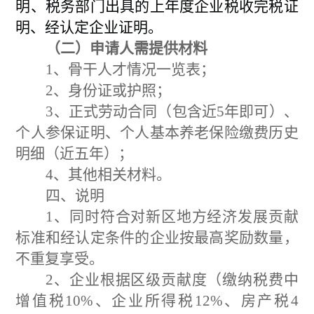
明、税务部门出具的上年度企业税收完税证
明、经认定企业证明
。
（二）申请人需提供材料
1
、骨干人才情况一览表；
2
、身份证或护照；
3
、正式
劳动
合同
（包含近
5
年即可
）
、
个人参保证明、个人基本养老保险缴费历史
明细（近五年）；
4
、其他相关材料。
四、说明
1
、同时符合对新区地方经济发展贡献
标准
和经认定条件的企业按最高奖励数量，
不重复享受。
2
、企业根据区级贡献度（缴纳税费中
增值税
10%
、企业所得税
12%
、房产税
4