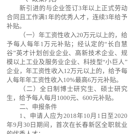
新引进的与企业签订
3
年以上正式劳动
合同且工作满
1
年的优秀人才，连续
3
年给予
补贴。
（一）年工资性收入
20
万元以上的，给
予每人每年
1
万元补贴；经认定的
“
长白慧
谷
”
英才计划创业企业、高新技术企业、规
模以上工业及服务业企业、科技型
“
小巨人
”
企业，年工资性收入
12
万元以上的，给予每
人每年年工资性收入
10%
最高
6
万元补贴。
（二）全日制博士研究生、硕士研究
生，给予每人每月
1000
元、
600
元补贴。
二、
申报条件
1、
申请人应为
201
8
年
10
月
1
日至
20
20
年
9
月
30
日期间
，
首次在长春新区全职就业
的优秀人才
；