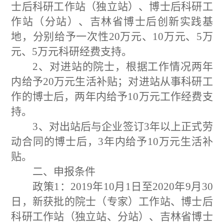
士后科研工作站（独立站）、博士后科研工
作站（分站）、吉林省博士后创新实践基
地，分别给予一次性
20
万元、
10
万元、
5
万
元、
5
万元科研经费支持。
2
、对进站的院士，根据工作情况两年
内给予
20
万元生活补贴；对进站从事科研工
作的博士后，两年内给予
10
万元工作经费支
持。
3
、对出站后与企业签订
3
年以上正式劳
动合同的博士后，
3
年内给予
10
万元生活补
贴。
二、申报条件
政策
1
：
201
9
年
10
月
1
日至
20
20
年
9
月
30
日，新获批的院士（专家）工作站、博士后
科研工作站（独立站、分站）、吉林省博士