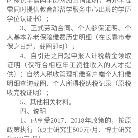
时提供学信网学历网络查询证明，海外学位
需同时提供教育部留学服务中心出具的学历
学位认证书）；
3
、正式
劳动
合同、个人参保证明、个
人基本养老保险缴费历史明细（在长春市参
保之日起，截图即可）；
4
、自引进之日起申报人计税薪金领取
证明
（
仅符合相应年工资性收入的人才提
供
）：自然人税收管理扣缴客户端个人扣缴
明细查询截图、个人所得税纳税记录（原税
收完税证明）
；
5
、其他相关材料。
四、
说明
1、
已享受
2017
、
2018
年政策的，按原
政策执行（硕士研究生
500
元
/
月、博士研究