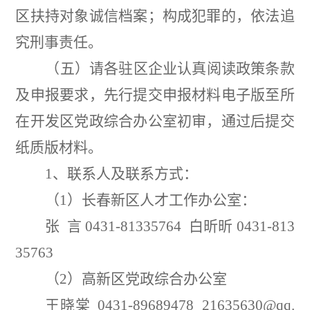
区扶持对象诚信档案；构成犯罪的，依法追
究刑事责任。
（
五
）请各驻区企业认真阅读政策条款
及申报要求，先行提交申报材料电子版至所
在开发区党政综合办公室初审，通过后提交
纸质版材料。
1
、联系人及联系方式：
（
1
）长春新区人才工作办公室：
张
言
0431-81335764
白昕昕
0431-813
35763
（
2
）
高新区党政综合办公室
王晓棠
0431-
89689478
21635630
@qq.