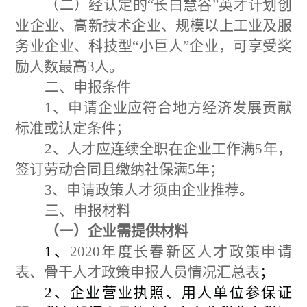
（二）经认定的
“
长白慧谷
”
英才计划创
业企业、高新技术企业、规模以上工业及服
务业企业、科技型
“
小巨人
”
企业，可享受奖
励人数最高
3
人。
二、申报条件
1、
申请
企业
应符合地方经济发展贡献
标准
或认定
条件
；
2、
人才应
连续全职在企业工作满
5
年，
签订劳动合同且缴纳社保满
5
年
；
3、
申请政策人才须由企业推荐。
三、申报材料
（一）企业需提供材料
1
、
2020
年度长春新区人才政策申请
表
、骨干人才政策申报人员情况汇总表
；
2
、企业营业执照、用人单位参保证