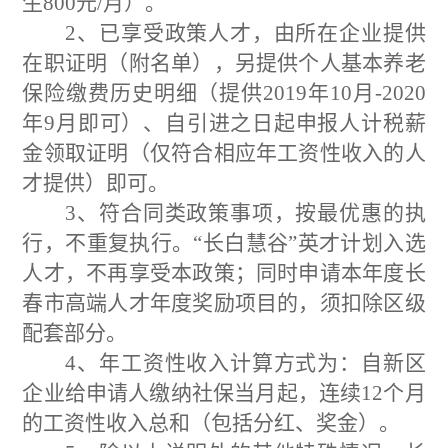
生
800
元
/
月）
。
2、
已享受
政策人才，由所在企业提供
在职证明（附名单），另提供
个人基本养老
保险缴费历史明细（提供
201
9
年
10
月
-20
20
年
9
月即可）
、
自引进之日起申报人计税薪
金领取证明（仅符合相应年工资性收入的人
才提供）
即可
。
3、
符合同类政策事项，按最优惠的执
行，不重复执行。
“
长白慧谷
”
英才计划入选
人才，不再享受本政策；同时申请本年度长
春市高端人才年度奖励项目的，须扣除区级
配套部分。
4、
年工资性收入计算方式为：
自新区
企业给申请人缴纳社保当月起，连续
12
个月
的工资性收入总和（包括分红、奖金）。