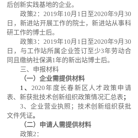
后创新实践基地的企业。
政策
2
：
201
9
年
10
月
1
日至
20
20
年
9
月
30
日，新进站开展工作的院士，新进站从事科
研工作的博士后。
政策
3
：
201
9
年
10
月
1
日至
20
20
年
9
月
30
日，与工作站所属企业签订至少
3
年劳动合
同且缴纳社保满
1
年的新出站博士后。
三、申报材料
（一）企业需提供材料
1
、
2020
年度长春新区人才政策申请
表
、新获批技术创新组织政策情况汇总表
；
3、
企业营业执照；技术创新组织获批
文件凭证
。
（二）申请人需提供材料
政策
2
：