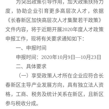
为突出政策引导作用，加大政策扶持力
度，协助企业引育更多高层次人才，依据
《长春新区加快高层次人才集聚若干政策》
文件内容，将于近期开展
20
20
年度人才政策
申报工作，现将有关要求通知如下：
一、申报时间
申报时间：
20
20
年
10
月
9
日
—10
月
23
日
二、具体要求
（一）享受政策人才所在企业应符合长
春新区主导产业发展方向，具有独立法人资
格，工商、税务及统计关系在新区，且新区
参与税收分成。