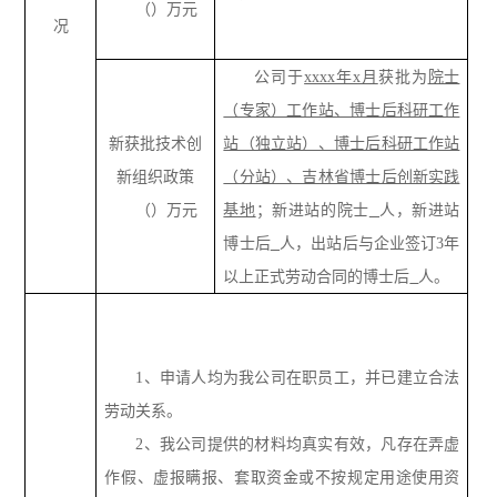
（）万元
况
公司于
xxxx年x月
获批为
院士
（专家）工作站、博士后科研工作
新获批技术创
站（独立站）、博士后科研工作站
新组织政策
（分站）、吉林省博士后创新实践
（）万元
基地
；新进站的院士
人，新进站
博士后
人，出站后与企业签订3年
以上正式劳动合同的博士后
人。
1、申请人均为我公司在职员工，并已建立合法
劳动关系。
2、我公司提供的材料均真实有效，凡存在弄虚
作假、虚报瞒报、套取资金或不按规定用途使用资