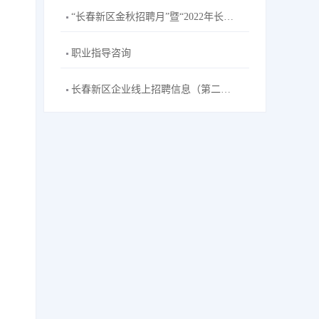
“长春新区金秋招聘月”暨“2022年长春新区招聘高校毕业生秋季专场”主题网络双选会--长春工业大学站活动公告
职业指导咨询
长春新区企业线上招聘信息（第二十五期）