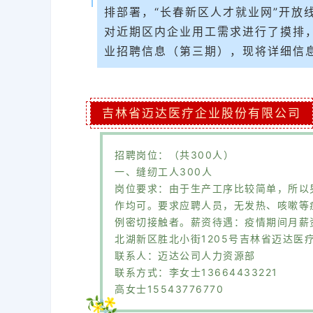
排部署，“长春新区人才就业网”开放
对近期区内企业用工需求进行了摸排，
业招聘信息（第三期），现将详细信
吉林省迈达医疗企业股份有限公司
招聘岗位：（共300人）
一、缝纫工人300人
岗位要求：由于生产工序比较简单，所以
作均可。要求应聘人员，无发热、咳嗽等症
例密切接触者。薪资待遇：疫情期间月薪资
北湖新区胜北小街1205号吉林省迈达医
联系人：迈达公司人力资源部
联系方式：李女士13664433221
高女士15543776770