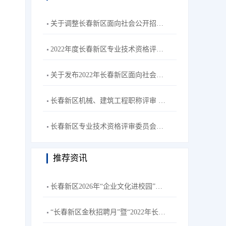
关于调整长春新区面向社会公开招聘工作人员笔试形式为线上笔试的通知
2022年度长春新区专业技术资格评审委员会机械、建筑工程专业评审拟通过人员名单公示
关于发布2022年长春新区面向社会公开招聘卫生系统工作人员笔试成绩的公告
长春新区机械、建筑工程职称评审 视频答辩通知
长春新区专业技术资格评审委员会医药、电子工程专业评审拟通过人员名单公示
推荐资讯
长春新区2026年“企业文化进校园”春季巡展活动
“长春新区金秋招聘月”暨“2022年长春新区招聘高校毕业生秋季专场”主题网络双选会--长春理工大学站活动公告