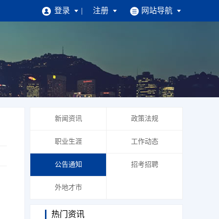
登录
注册
网站导航
招聘
求职找工作
注册简历
|
找工作
|
掌上求职
企业招人才
新闻资讯
政策法规
企业注册
|
找人才
|
掌上招聘
职业生涯
工作动态
公告通知
招考招聘
外地才市
热门资讯