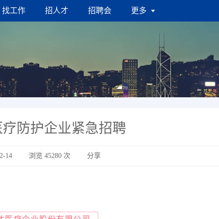
找工作
招人才
招聘会
更多
医疗防护企业紧急招聘
2-14
浏览
45280
次
分享