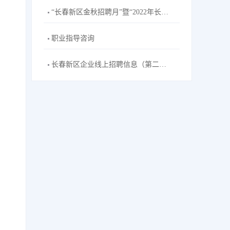
“长春新区金秋招聘月”暨“2022年长春新区招聘高校毕业生秋季专场”主题网络双选会--长春工业大学站活动公告
职业指导咨询
长春新区企业线上招聘信息（第二十五期）