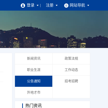
登录
注册
网站导航
招聘
求职找工作
注册简历
|
找工作
|
掌上求职
企业招人才
新闻资讯
政策法规
企业注册
|
找人才
|
掌上招聘
职业生涯
工作动态
公告通知
招考招聘
外地才市
热门资讯