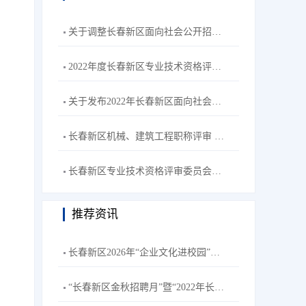
关于调整长春新区面向社会公开招聘工作人员笔试形式为线上笔试的通知
2022年度长春新区专业技术资格评审委员会机械、建筑工程专业评审拟通过人员名单公示
关于发布2022年长春新区面向社会公开招聘卫生系统工作人员笔试成绩的公告
长春新区机械、建筑工程职称评审 视频答辩通知
长春新区专业技术资格评审委员会医药、电子工程专业评审拟通过人员名单公示
推荐资讯
长春新区2026年“企业文化进校园”春季巡展活动
“长春新区金秋招聘月”暨“2022年长春新区招聘高校毕业生秋季专场”主题网络双选会--长春理工大学站活动公告