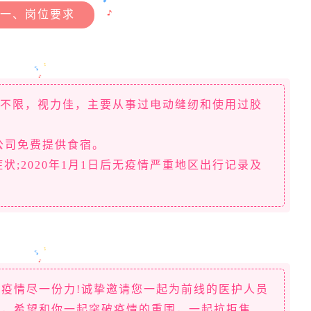
一、岗位要求
女不限，视力佳，主要从事过电动缝纫和使用过胶
元，公司免费提供食宿。
状;2020年1月1日后无疫情严重地区出行记录及
疫情尽一份力!诚挚邀请您一起为前线的医护人员
里，希望和你一起突破疫情的重围，一起抗拒焦