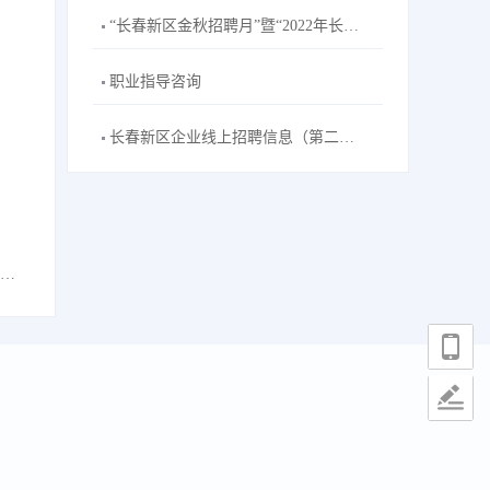
“长春新区金秋招聘月”暨“2022年长春新区招聘高校毕业生秋季专场”主题网络双选会--长春工业大学站活动公告
职业指导咨询
长春新区企业线上招聘信息（第二十五期）