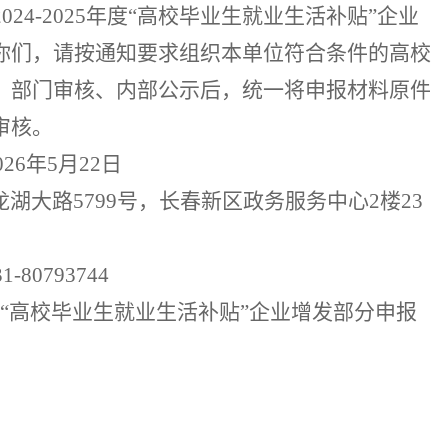
2024-
2025
年度
“
高校毕业生就业生活补贴
”
企业
你们，请按通知要求组织本单位符合条件的
高校
）部门审核、
内部公示后
，
统一将申报材料原件
审核。
026
年
5
月
22
日
龙湖大路
5799
号，长春新区政务服务中心
2
楼
23
31-80793744
“
高校毕业生就业生活补贴
”
企业增发部分申报