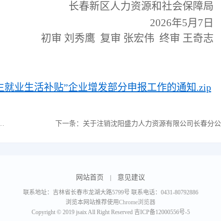
长春
新区人力资源和社会保障局
2026
年
5
月
7
日
初审 刘秀鹰 复审 张宏伟 终审 王奇志
毕业生就业生活补贴”企业增发部分申报工作的通知.zip
下一条：
关于注销沈阳盛力人力资源有限公司长春分公司等4家机构《人力资源服务许可证》的公告
网站首页
意见建议
|
联系地址：吉林省长春市龙湖大路5799号 联系电话：0431-80792886
浏览本网站推荐使用
Chrome浏览器
Copyright © 2019 jsaix All Right Reserved
吉ICP备12000556号-5