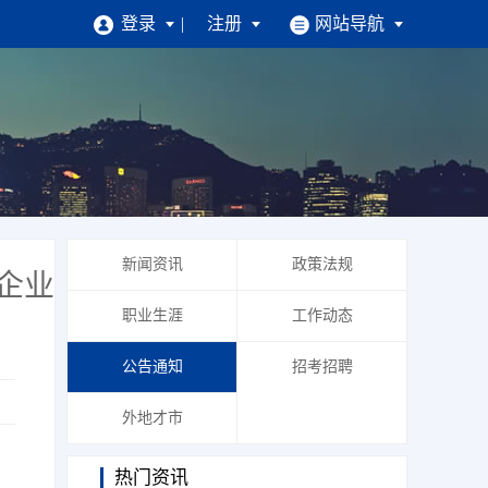
登录
注册
网站导航
招聘
求职找工作
注册简历
|
找工作
|
掌上求职
企业招人才
新闻资讯
政策法规
企业注册
|
找人才
|
掌上招聘
”企业
职业生涯
工作动态
公告通知
招考招聘
外地才市
热门资讯