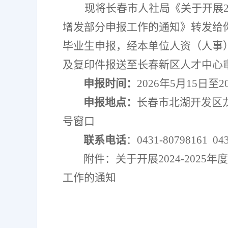
现将长春市人社局
《关于开展
增发部分申报工作的
通知》
转发给
毕业生
申报，
经
本单位
人资（人事
及复印件报送至长春新区人才中心
申报时间：
2026
年
5
月
15
日至
2
申报地点：
长春市北湖开发区
号窗口
联系电话
：
0431-80798161 04
附件：
关于开展
2024-
2025
年度
工作的
通知