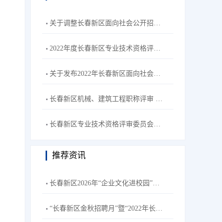
关于调整长春新区面向社会公开招聘工作人员笔试形式为线上笔试的通知
2022年度长春新区专业技术资格评审委员会机械、建筑工程专业评审拟通过人员名单公示
关于发布2022年长春新区面向社会公开招聘卫生系统工作人员笔试成绩的公告
长春新区机械、建筑工程职称评审 视频答辩通知
长春新区专业技术资格评审委员会医药、电子工程专业评审拟通过人员名单公示
推荐资讯
长春新区2026年“企业文化进校园”春季巡展活动
“长春新区金秋招聘月”暨“2022年长春新区招聘高校毕业生秋季专场”主题网络双选会--长春理工大学站活动公告