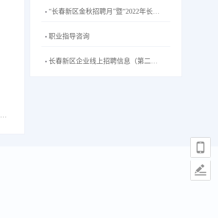
“长春新区金秋招聘月”暨“2022年长春新区招聘高校毕业生秋季专场”主题网络双选会--长春工业大学站活动公告
职业指导咨询
长春新区企业线上招聘信息（第二十五期）