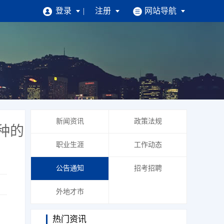
登录
注册
网站导航
招聘
求职找工作
注册简历
|
找工作
|
掌上求职
企业招人才
新闻资讯
政策法规
企业注册
|
找人才
|
掌上招聘
种的
职业生涯
工作动态
公告通知
招考招聘
外地才市
热门资讯