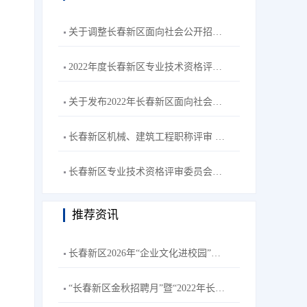
关于调整长春新区面向社会公开招聘工作人员笔试形式为线上笔试的通知
2022年度长春新区专业技术资格评审委员会机械、建筑工程专业评审拟通过人员名单公示
关于发布2022年长春新区面向社会公开招聘卫生系统工作人员笔试成绩的公告
长春新区机械、建筑工程职称评审 视频答辩通知
长春新区专业技术资格评审委员会医药、电子工程专业评审拟通过人员名单公示
推荐资讯
长春新区2026年“企业文化进校园”春季巡展活动
“长春新区金秋招聘月”暨“2022年长春新区招聘高校毕业生秋季专场”主题网络双选会--长春理工大学站活动公告