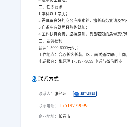
4.现场员工管理；
二、任职要求
1.本科以上学历；
2.需具备良好的商务应酬素养，擅长商务宴请及客
3.自备车有驾照且熟练驾驶；
4.工作认真负责，坚持原则，具备强烈的质量意识
三、薪资福利
薪资：5000-6000元/月；
工作地点：合心长客长装厂区，面试通过即可上岗
电话报名：张经理 17519779099 电话与微信同步
联系方式
联系人：
张经理
和TA聊聊
17519779099
联系电话：
企业地址：
长春市