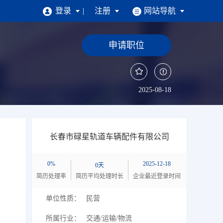
登录
注册
网站导航
招聘
申请职位
求职找工作
注册简历
|
找工作
|
掌上求职
2025-08-18
企业招人才
企业注册
|
找人才
|
掌上招聘
长春市碌星轨道车辆配件有限公司
0%
2025-12-18
0天
简历处理率
简历平均处理时长
企业最近登录时间
单位性质：
民营
所属行业：
交通/运输/物流