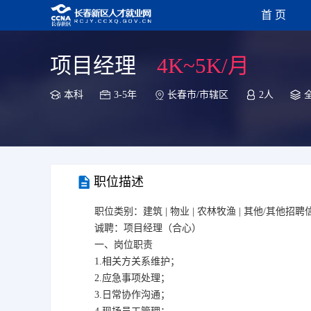
首 页
项目经理
4K~5K/月
本科
3-5年
长春市/市辖区
2人
职位描述
职位类别：建筑 | 物业 | 农林牧渔 | 其他/其他招
诚聘：项目经理（合心）
一、岗位职责
1.相关方关系维护；
2.应急事项处理；
3.日常协作沟通；