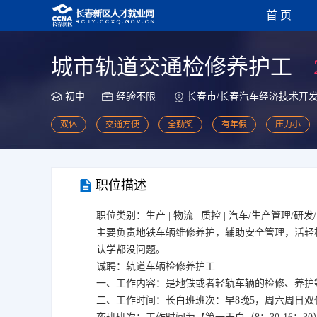
首 页
城市轨道交通检修养护工
初中
经验不限
长春市/长春汽车经济技术开
双休
交通方便
全勤奖
有年假
压力小
职位描述
职位类别：生产 | 物流 | 质控 | 汽车/生产管理/研
主要负责地铁车辆维修养护，辅助安全管理，活轻
认学都没问题。
诚聘：轨道车辆检修养护工
一、工作内容：是地铁或者轻轨车辆的检修、养护
二、工作时间：长白班班次：早8晚5，周六周日双