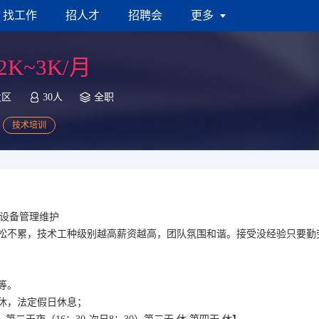
找工作
招人才
招聘会
更多
2K~3K/月
发区
30人
全职
技术培训
发/设备管理维护
松不累，技术工种级别越高薪资越高，团队氛围和谐。接受没经验只要勤
等。
休，法定假日休息；