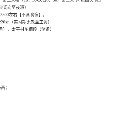
第二天夜（16：30-次日8：30）第三天 休 第四天 休】
会调岗至夜班）
-3300左右【不含食宿】。
220元（实习期无效益工资）
备）、太平村车辆段（储备）
恐高；