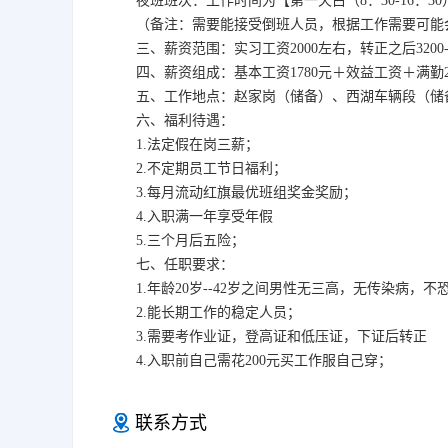
夜班班次：工作时间为【第一天白（8：30-16：30）
（备注：需要能接受倒班人员，根据工作需要可能
三、薪资范围：实习工资2000左右，转正之后3200
四、薪资组成：基本工资1780元＋效益工资＋满勤
五、工作地点：赵家岗（储备）、西湖车辆段（储
六、福利待遇：
1.法定假在岗三薪；
2.不定期员工节日福利；
3.每月流动红旗最优班组奖金奖励；
4.入职满一年享受年假
5.三个月后五险；
七、任职要求：
1.年龄20岁--42岁之间男性无三高，无传染病，不
2.能长期工作的稳定人员；
3.需要考作业证，登高证和低压证，下证后转正
4.入职前自己需花200元买工作服自己穿；
联系方式