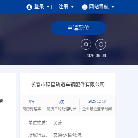
登录
注册
网站导航
招聘
申请职位
求职找工作
注册简历
|
找工作
|
掌上求职
2026-06-08
企业招人才
企业注册
|
找人才
|
掌上招聘
长春市碌星轨道车辆配件有限公司
劳
0%
2025-12-18
0天
简历处理率
简历平均处理时长
企业最近登录时间
单位性质：
民营
所属行业：
交通/运输/物流