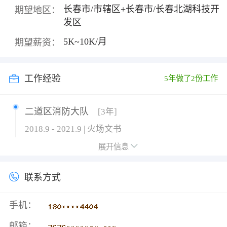
长春市/市辖区+长春市/长春北湖科技开
期望地区：
发区
5K~10K/月
期望薪资：
工作经验
5年做了2份工作
二道区消防大队
[3年]
2018.9 - 2021.9 | 火场文书
救火记录及消防安全检查等工作
展开信息
63850部队
[2年]
联系方式
2015.9 - 2017.9 | 保密员
负责文件管理及文件传输等工作
手机：
邮箱：