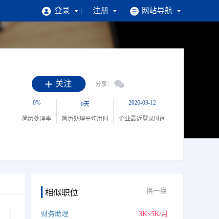
登录
注册
网站导航
招聘
求职找工作
注册简历
|
找工作
|
掌上求职
关注
分享：
企业招人才
0%
2026-03-12
0天
简历处理率
简历处理平均用时
企业最近登录时间
企业注册
|
找人才
|
掌上招聘
换一换
相似职位
财务助理
3K~5K/月